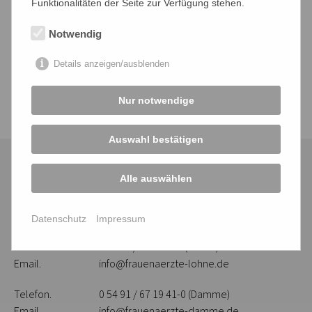
Funktionalitäten der Seite zur Verfügung stehen.
ca. 3–4 Wochen vor dem Geburtstermin wünschenswert (
0 44
42 / 802 15-0
).
Notwendig
Details anzeigen/ausblenden
mehr erfahren
Nur notwendige
Auswahl bestätigen
Alle auswählen
Datenschutz
Impressum
Telefon.
0 44 42 / 802 15 - 0 (Lohne)
Email.
info@frauenaerzte-lohne.de
Telefon.
0 54 91 / 67 19 41-0 (Damme)
Email.
info@frauenaerzte-damme.de