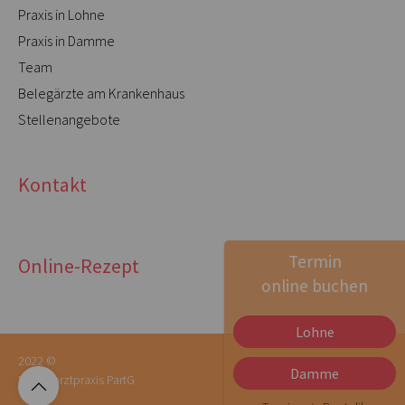
Praxis in Lohne
Praxis in Damme
Team
Belegärzte am Krankenhaus
Stellenangebote
Kontakt
Termin
Online-Rezept
online buchen
Lohne
2022 ©
Damme
Impressum
Datenschutz
Frauenarztpraxis PartG