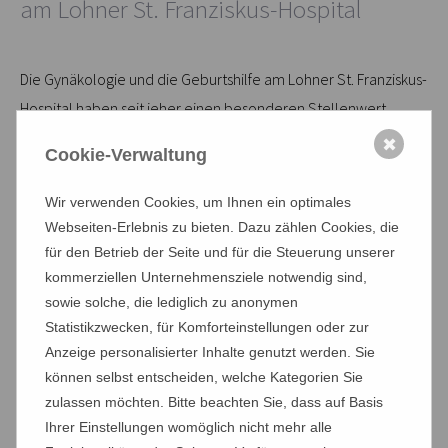
am Lohner St. Franziskus-Hospital
Die Gynäkologie und die Geburtshilfe am Lohner St. Franziskus-
Hospital haben seit jeher einen besonderen Stellenwert.
Unsere Frauenärzte, die Beleghebammen sowie die
✖
Cookie-Verwaltung
Gesundheits- und (Kinder-) Krankenpflegekräfte arbeiten hier
eng zusammen, um unseren Patientinnen, werdenden Müttern
Wir verwenden Cookies, um Ihnen ein optimales
und den Neugeborenen ein umfangreiches Spektrum an
Webseiten-Erlebnis zu bieten. Dazu zählen Cookies, die
gynäkologischen und geburtshilflichen Leistungen zu bieten.
für den Betrieb der Seite und für die Steuerung unserer
kommerziellen Unternehmensziele notwendig sind,
Dank dieser umfassenden Betreuung zeichnet sich unsere
sowie solche, die lediglich zu anonymen
Statistikzwecken, für Komforteinstellungen oder zur
gynäkologisch-geburtshilfliche Abteilung durch eine hohe
Anzeige personalisierter Inhalte genutzt werden. Sie
medizinische Qualität und eine familienorientierte 1:1-
können selbst entscheiden, welche Kategorien Sie
Betreuung aus.
zulassen möchten. Bitte beachten Sie, dass auf Basis
Ihrer Einstellungen womöglich nicht mehr alle
Für eine optimale Planung ist eine Vorstellung in unserer Praxis